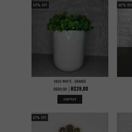
60
%
OFF
60
%
OF
VASO WHITE - GRANDE
R$28,00
R$69,90
61
%
OFF