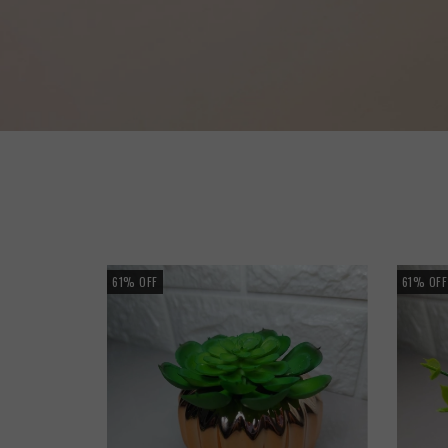
61
%
OFF
61
%
OFF