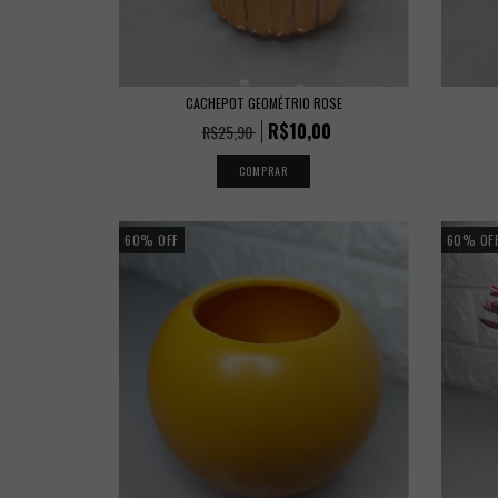
CACHEPOT GEOMÉTRIO ROSE
R$10,00
R$25,90
60
%
OFF
60
%
OF