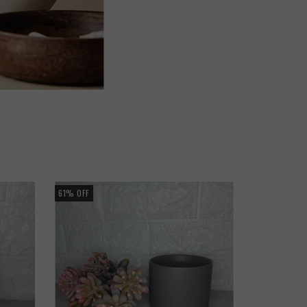
61
%
OFF