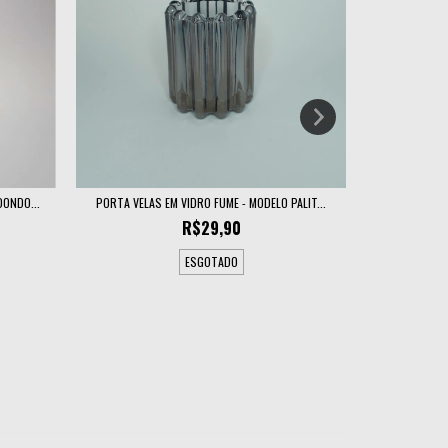
ONDO...
PORTA VELAS EM VIDRO FUME - MODELO PALIT...
PORTA V
R$29,90
ESGOTADO