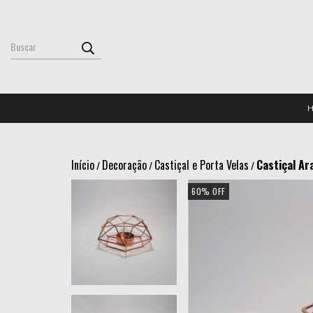
Início
Decoração
Castiçal e Porta Velas
Castiçal Ar
/
/
/
60
%
OFF