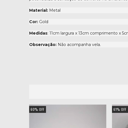
Material:
Metal
Cor:
Gold
Medidas
: 11cm largura x 13cm comprimento x 5c
Observação:
Não acompanha vela.
60
%
OFF
61
%
OFF