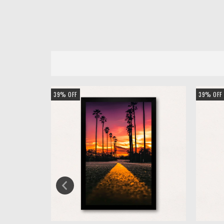
39
%
OFF
39
%
OFF