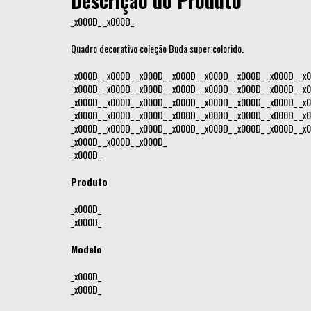
Descrição do Produto
_x000D_ _x000D_
Quadro decorativo coleção Buda super colorido.
_x000D_ _x000D_ _x000D_ _x000D_ _x000D_ _x000D_ _x000D_ _x
_x000D_ _x000D_ _x000D_ _x000D_ _x000D_ _x000D_ _x000D_ _x
_x000D_ _x000D_ _x000D_ _x000D_ _x000D_ _x000D_ _x000D_ _x
_x000D_ _x000D_ _x000D_ _x000D_ _x000D_ _x000D_ _x000D_ _x
_x000D_ _x000D_ _x000D_ _x000D_ _x000D_ _x000D_ _x000D_ _x
_x000D_ _x000D_ _x000D_
_x000D_
Produto
_x000D_
_x000D_
Modelo
_x000D_
_x000D_