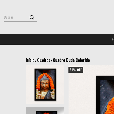
Início
Quadros
Quadro Buda Colorido
/
/
39
%
OFF