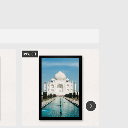
39
%
OFF
39
%
OFF