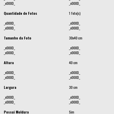
_x000D_
_x000D_
Quantidade de Fotos
1 foto(s)
_x000D_
_x000D_
_x000D_
_x000D_
Tamanho da Foto
30x40 cm
_x000D_
_x000D_
_x000D_
_x000D_
Altura
40 cm
_x000D_
_x000D_
_x000D_
_x000D_
Largura
30 cm
_x000D_
_x000D_
_x000D_
_x000D_
Possui Moldura
Sim